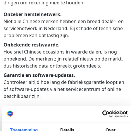
dingen om rekening mee te houden.
Onzeker herstelnetwerk.
Niet alle Chinese merken hebben een breed dealer- en
servicenetwerk in Nederland. Bij schade of technische
problemen kan dat lastig zijn.
Onbekende restwaarde.
Hoe snel Chinese occasions in waarde dalen, is nog
onbekend. De merken zijn relatief nieuw op de markt,
dus historische data ontbreekt grotendeels.
Garantie en software-updates.
Controleer altijd hoe lang de fabrieksgarantie loopt en
of software-updates via het servicecentrum of online
beschikbaar zijn.
Een Chinese occasion kan een goede deal zijn, maar
doe je huiswerk grondig.
Veelgestelde vragen
Toestemming
Details
Over