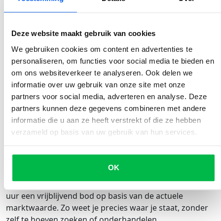
Verliest mijn Volkswagen of Toyota nu echt waarde
door Chinese merken?
In het compacte EV-segment wel, ja. De snelste dalers
Deze website maakt gebruik van cookies
zijn modellen die direct concurreren met goedkopere
We gebruiken cookies om content en advertenties te
Chinese nieuwkomers. Voor populaire benzine- en
personaliseren, om functies voor social media te bieden en
hybride modellen van Toyota en Volkswagen is het
om ons websiteverkeer te analyseren. Ook delen we
effect vooralsnog beperkt, maar de situatie verandert.
informatie over uw gebruik van onze site met onze
Welke merken houden hun waarde het beste?
partners voor social media, adverteren en analyse. Deze
Toyota staat al jaren bekend om bovengemiddeld
partners kunnen deze gegevens combineren met andere
waardevast zijn. Ook Volkswagen en populaire SUV-
informatie die u aan ze heeft verstrekt of die ze hebben
modellen van Skoda en Hyundai doen het relatief goed.
verzameld op basis van uw gebruik van hun services.
Premium merken als BMW en Mercedes verliezen
minder door Chinese instapmodellen.
OK
Wat is mijn auto nu waard?
Via OSW voer je je kenteken in en ontvang je binnen 24
uur een vrijblijvend bod op basis van de actuele
marktwaarde. Zo weet je precies waar je staat, zonder
zelf te hoeven zoeken of onderhandelen.