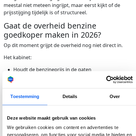
meestal niet meteen ingrijpt, maar eerst kijkt of de
prijsstijging tijdelijk is of structureel.
Gaat de overheid benzine
goedkoper maken in 2026?
Op dit moment grijpt de overheid nog niet direct in.
Het kabinet:
Houdt de benzineprijs in de gaten
Wacht of het om een tijdelijke stijging gaat
Overweegt maatregelen als prijzen structureel
hoog blijven
Toestemming
Details
Over
Verwachting: alleen bij langdurig hoge prijzen komen
er maatregelen zoals accijnsverlaging.
Deze website maakt gebruik van cookies
Wat betekenen hoge
We gebruiken cookies om content en advertenties te
benzineprijzen voor autobezitters?
personaliseren, om functies voor social media te bieden en