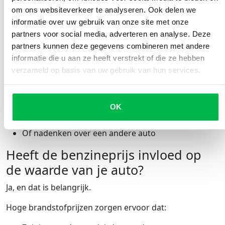
om ons websiteverkeer te analyseren. Ook delen we
De stijgende benzineprijs in Nederland heeft direct
informatie over uw gebruik van onze site met onze
impact op jouw portemonnee:
partners voor social media, adverteren en analyse. Deze
Autorijden wordt duurder
partners kunnen deze gegevens combineren met andere
Maandelijkse kosten stijgen
informatie die u aan ze heeft verstrekt of die ze hebben
Lange ritten worden minder aantrekkelijk
verzameld op basis van uw gebruik van hun services.
Veel mensen gaan daarom:
OK
Minder rijden
Zuiniger rijden
Of nadenken over een andere auto
Heeft de benzineprijs invloed op
de waarde van je auto?
Ja, en dat is belangrijk.
Hoge brandstofprijzen zorgen ervoor dat: