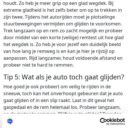
houdt. Zo heb je meer grip op een glad wegdek. Bij
extreme gladheid is het zelfs beter om op te trekken in
zijn twee. Tijdens het autorijden moet je plotselinge
stuurbewegingen vermijden om glijden te voorkomen.
Trek langzaam op en rem zo zacht mogelijk en probeer
door middel van een korte (veilige) remtest uit hoe glad
het wegdek is. Zo heb je voor jezelf een duidelijk beeld
van hoe lang je remweg is en kan je hier je rijstijl op
aanpassen. Rijd langzamer, houd voldoende afstand en
probeer niet te hard te remmen.
Tip 5: Wat als je auto toch gaat glijden?
Hoe goed je ook probeert om veilig te rijden in de
sneeuw, toch kan het onverhoopt gebeuren dat je auto
gaat glijden of in een slip raakt. Laat in dit geval het
gaspedaal en de rem helemaal los. Probeer langzaam,
op de motor te remmen. Blijft je auto glijden? Trap dan
de koppeling in en draai het stuur in de richting waar je
naartoe wil.