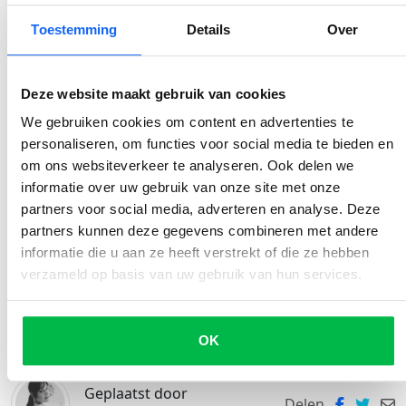
Toestemming
Details
Over
Inhoudsopgave
Deze website maakt gebruik van cookies
We gebruiken cookies om content en advertenties te
5 veiligheidstips voor autorijden met sneeuw
personaliseren, om functies voor social media te bieden en
Tip 1: Maak je auto goed ijsvrij
om ons websiteverkeer te analyseren. Ook delen we
informatie over uw gebruik van onze site met onze
Tip 2: Bandenspanning
partners voor social media, adverteren en analyse. Deze
partners kunnen deze gegevens combineren met andere
Tip 3: Winterbanden
informatie die u aan ze heeft verstrekt of die ze hebben
Tip 4: Veilig autorijden in de sneeuw
verzameld op basis van uw gebruik van hun services.
Tip 5: Wat als je auto toch gaat glijden?
OK
Geplaatst door
Delen