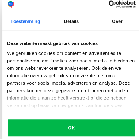
kan zeggen en niet onnodig lang blijft betalen door een
advertentie wekenlang te hebben staan. Tijd is geld!
Toestemming
Details
Over
Bronvermelding
1
17-07-19. Veel Nederlanders zijn onnodig oververzekerd.
Autoverzekering.
Deze website maakt gebruik van cookies
We gebruiken cookies om content en advertenties te
personaliseren, om functies voor social media te bieden en
om ons websiteverkeer te analyseren. Ook delen we
Inhoudsopgave
informatie over uw gebruik van onze site met onze
partners voor social media, adverteren en analyse. Deze
Voordeel op voordeel
partners kunnen deze gegevens combineren met andere
informatie die u aan ze heeft verstrekt of die ze hebben
Controleer en bespaar
verzameld op basis van uw gebruik van hun services.
Is kansberekening gunstig?
Nog een laatste tip
OK