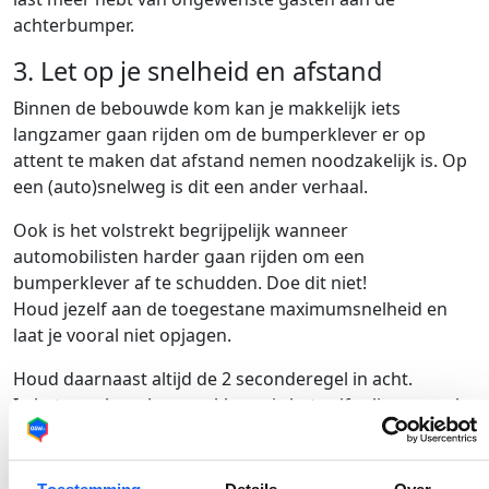
achterbumper.
3. Let op je snelheid en afstand
Binnen de bebouwde kom kan je makkelijk iets
langzamer gaan rijden om de bumperklever er op
attent te maken dat afstand nemen noodzakelijk is. Op
een (auto)snelweg is dit een ander verhaal.
Ook is het volstrekt begrijpelijk wanneer
automobilisten harder gaan rijden om een
bumperklever af te schudden. Doe dit niet!
Houd jezelf aan de toegestane maximumsnelheid en
laat je vooral niet opjagen.
Houd daarnaast altijd de 2 seconderegel in acht.
In het geval van bumperkleven is het zelfs slim om ook
rekening te houden met de 2 seconden van de klever.
Zo kan je, indien dit nodig is, zelf rustig remmen en
heeft ook je achterligger meer tijd om tot stilstand te