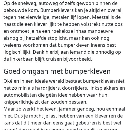
Op de snelweg, autoweg of zelfs gewoon binnen de
bebouwde kom. Bumperklevers kan je altijd en overal
tegen het vierwielige, metalen lijf lopen. Meestal is de
haast die een klever lijkt te hebben volstrekt nutteloos
en ontmoet je na een roekeloze inhaalmanoeuvre
alsnog bij hetzelfde stoplicht, maar kan ook nog
weleens voorkomen dat bumperkleven ineens best
'logisch' lijkt. Denk hierbij aan iemand die onnodig op
de linkerbaan blijft cruisen bijvoorbeeld.
Goed omgaan met bumperkleven
Oké en in een ideale wereld bestaat bumperkleven niet,
net zo min als hardrijders, doorrijders, linksplakkers en
automobilisten die géén idee hebben waar hun
knipperlichtje zit dan zouden bestaan.
Maar zo werkt het leven, jammer genoeg, nou eenmaal
niet. Dus je mocht je last hebben van een klever (en de
kans dat dit meer dan eens gaat gebeuren is best wel
groot) dan moet je er vooral goed mogelijk mee om