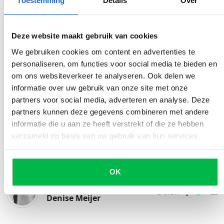
Toestemming
Details
Over
komen.
Deze website maakt gebruik van cookies
Inhoudsopgave
We gebruiken cookies om content en advertenties te
personaliseren, om functies voor social media te bieden en
om ons websiteverkeer te analyseren. Ook delen we
Goed omgaan met bumperkleven
informatie over uw gebruik van onze site met onze
1. Laat je niet leiden door emoties
partners voor social media, adverteren en analyse. Deze
partners kunnen deze gegevens combineren met andere
2. Laat de bumperklever passeren
informatie die u aan ze heeft verstrekt of die ze hebben
verzameld op basis van uw gebruik van hun services.
3. Let op je snelheid en afstand
OK
Geplaatst door
Delen
Denise Meijer