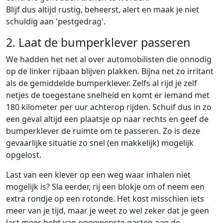
Blijf dus altijd rustig, beheerst, alert en maak je niet
schuldig aan 'pestgedrag'.
2. Laat de bumperklever passeren
We hadden het net al over automobilisten die onnodig
op de linker rijbaan blijven plakken. Bijna net zo irritant
als de gemiddelde bumperklever. Zelfs al rijd je zelf
netjes de toegestane snelheid en komt er iemand met
180 kilometer per uur achterop rijden. Schuif dus in zo
een geval altijd een plaatsje op naar rechts en geef de
bumperklever de ruimte om te passeren. Zo is deze
gevaarlijke situatie zo snel (en makkelijk) mogelijk
opgelost.
Last van een klever op een weg waar inhalen niet
mogelijk is? Sla eerder, rij een blokje om of neem een
extra rondje op een rotonde. Het kost misschien iets
meer van je tijd, maar je weet zo wel zeker dat je geen
last meer hebt van ongewenste gasten aan de