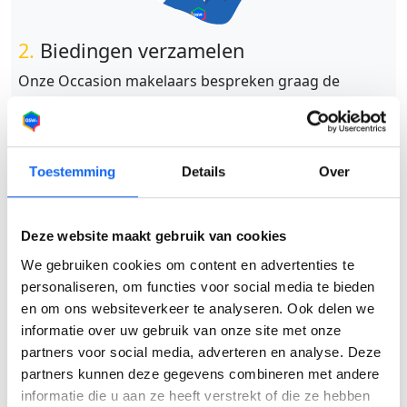
2.
Biedingen verzamelen
Onze Occasion makelaars bespreken graag de
aanmelding met jou door, waarbij ze ook de
haalbaarheid toetsen voordat ze aan de slag gaan.
Vervolgens gaan ze actief op zoek naar biedingen
voor jouw voer- of vaartuig.
Toestemming
Details
Over
Deze website maakt gebruik van cookies
We gebruiken cookies om content en advertenties te
personaliseren, om functies voor social media te bieden
en om ons websiteverkeer te analyseren. Ook delen we
informatie over uw gebruik van onze site met onze
partners voor social media, adverteren en analyse. Deze
3.
Bod accepteren
partners kunnen deze gegevens combineren met andere
Je hebt de mogelijkheid om een minimumprijs vast te
informatie die u aan ze heeft verstrekt of die ze hebben