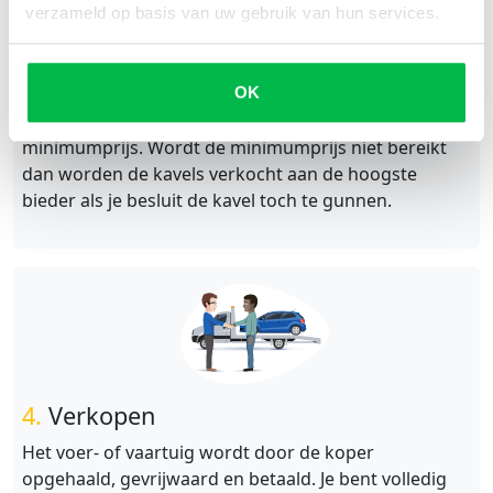
stellen voor kavels. Deze minimumprijs
verzameld op basis van uw gebruik van hun services.
vertegenwoordigt de laagste prijs waarvoor je bereid
bent te verkopen tijdens de veiling. Aan het einde van
een veiling worden de kavels verkocht aan een bieder
OK
wiens bod gelijk is aan, of hoger is dan de
minimumprijs. Wordt de minimumprijs niet bereikt
dan worden de kavels verkocht aan de hoogste
bieder als je besluit de kavel toch te gunnen.
4.
Verkopen
Het voer- of vaartuig wordt door de koper
opgehaald, gevrijwaard en betaald. Je bent volledig