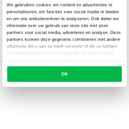
hoeft dus geen louche figuren aan je voordeur te
We gebruiken cookies om content en advertenties te
ontvangen en vermijdt ongemakkelijke
personaliseren, om functies voor social media te bieden
onderhandelingen. Je auto verkopen via OSW gebeurt
en om ons websiteverkeer te analyseren. Ook delen we
in vier stappen:
informatie over uw gebruik van onze site met onze
partners voor social media, adverteren en analyse. Deze
Aanmelden
partners kunnen deze gegevens combineren met andere
Biedingen verzamelen
informatie die u aan ze heeft verstrekt of die ze hebben
Bod accepteren
verzameld op basis van uw gebruik van hun services.
Verkopen
Lees hier hoe het werkt
OK