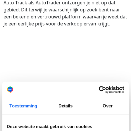
Auto Track als AutoTrader ontzorgen je niet op dat
gebied. Dit terwijl je waarschijnlijk op zoek bent naar
een bekend en vertrouwd platform waarvan je weet dat
je een eerlijke prijs voor de verkoop ervan krijgt.
Je auto verkopen via OSW: zo werkt
het
Toestemming
Details
Over
Gedoe met autoverkoop is voorbij. Via OSW verkoop je
makkelijk je auto, (sloop- of schade-)auto, motorfiets,
caravan, camper of boot aan erkende bedrijven. Je
Deze website maakt gebruik van cookies