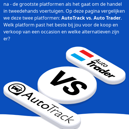
na - de grootste platformen als het gaat om de handel
in tweedehands voertuigen. Op deze pagina vergelijken
we deze twee platformen:
AutoTrack vs. Auto Trader
.
Welk platform past het beste bij jou voor de koop en
verkoop van een occasion en welke alternatieven zijn
er?