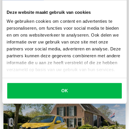
Deze website maakt gebruik van cookies
We gebruiken cookies om content en advertenties te
Nederland Kampeerland: recordaantal
personaliseren, om functies voor social media te bieden
campers en caravans, wat is die van jou
en om ons websiteverkeer te analyseren. Ook delen we
nu waard?
informatie over uw gebruik van onze site met onze
partners voor social media, adverteren en analyse. Deze
Nederland telt een recordaantal campers en
partners kunnen deze gegevens combineren met andere
caravans: op 1 december stonden er 634.660
informatie die u aan ze heeft verstrekt of die ze hebben
geregistreerd, ruim 11.000 meer dan een jaar...
verzameld op basis van uw gebruik van hun services.
Lees meer
OK